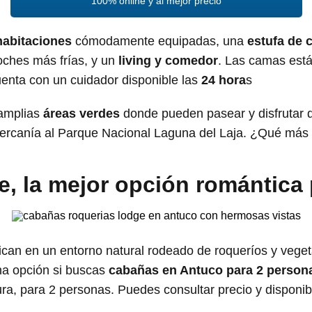
100% online y al mejor precio
habitaciones
cómodamente equipadas, una
estufa de 
noches más frías, y un
living y comedor
. Las camas está
uenta con un cuidador disponible las
24 hora
s
 amplias
áreas verdes
donde pueden pasear y disfrutar de
y cercanía al Parque Nacional Laguna del Laja. ¿Qué más
, la mejor opción romántica
can en un entorno natural rodeado de roqueríos y veget
na opción si buscas
cabañas en Antuco para 2 persona
ura, para 2 personas. Puedes consultar precio y disponib