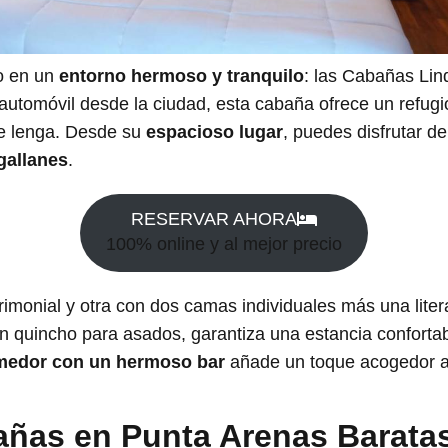
to en un
entorno hermoso y tranquilo
: las Cabañas Lin
utomóvil desde la ciudad, esta cabaña ofrece un refugi
e lenga. Desde su
espacioso lugar
, puedes disfrutar d
gallanes
.
RESERVAR AHORA
100% online y al mejor precio
imonial y otra con dos camas individuales más una lite
n quincho para asados, garantiza una estancia confortab
omedor con un hermoso bar
añade un toque acogedor a 
añas en Punta Arenas Barata