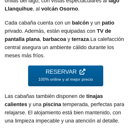
orillas del lago, con vistas espectaculares al
lago
Llanquihue
, al
volcán Osorno
.
Cada cabaña cuenta con un
balcón
y un
patio
privado. Además, están equipadas con
TV de
pantalla plana
,
barbacoa
y
terraza
.La calefacción
central asegura un ambiente cálido durante los
meses más fríos.
RESERVAR
100% online y al mejor precio
Las cabañas también disponen de
tinajas
calientes
y una
piscina
temperada, perfectas para
relajarse. El alojamiento está bien mantenido, con
una limpieza impecable y una atención al detalle.