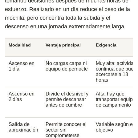
tomando decisiones después de muchas horas de
esfuerzo. Realizarlo en un día reduce el peso de la
mochila, pero concentra toda la subida y el
descenso en una jornada extremadamente larga.
Modalidad
Ventaja principal
Exigencia
Ascenso en
No cargas carpa ni
Muy alta: actividad
1 día
equipo de pernocte
continua que pued
acercarse a 18
horas
Ascenso en
Divide el desnivel y
Alta: hay que
2 días
permite descansar
transportar equipo
antes de cumbre
de campamento
Salida de
Permite conocer el
Variable según el
aproximación
sector sin
objetivo
comprometerse