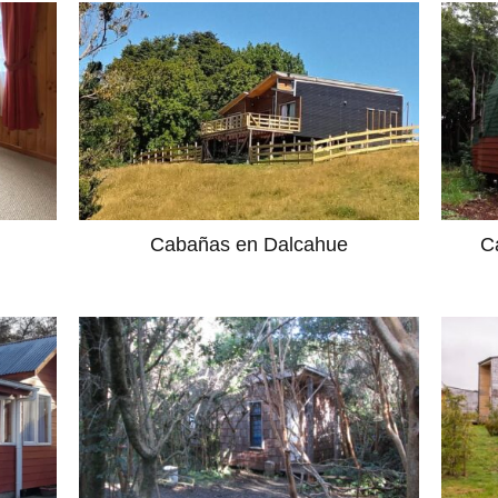
Cabañas en Dalcahue
C